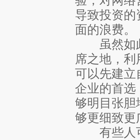
验，对网络
导致投资的
面的浪费。
虽然如此
席之地，利
可以先建立
企业的首选
够明目张胆
够更细致更
有些人可