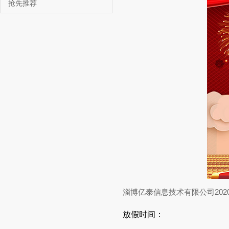
抢先推荐
淄博亿泰信息技术有限公司20
放假时间：