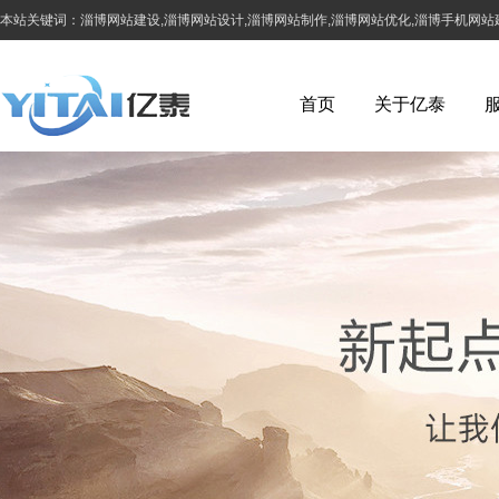
本站关键词：淄博网站建设,淄博网站设计,淄博网站制作,淄博网站优化,淄博手机网站
首页
关于亿泰