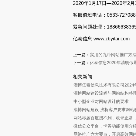
2020年1月17日—2020年
客服值班电话：0533-727088
紧急问题处理：1886663836
亿泰信息 www.zbyitai.com
上一篇：
实用的九种网站推广方
下一篇：
亿泰信息2020年清明假
相关新闻
淄博亿泰信息技术有限公司202
淄博网站建设流程与网站结构整
中小型企业对网站设计的要求
淄博网站建设 浅析客户要求网站
网站标题百度搜不到，收录正常
微信公众平台，卡券功能使用介
网络推广六大要点，开启高效网