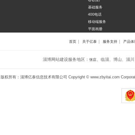
谷歌推广
基础服务
400电话
移动端服务
平面画册
|
|
|
首页
关于亿泰
服务支持
产品体
淄博网站建设服务地区：
、临淄、博山、淄川
张店
版权所有：淄博亿泰信息技术有限公司 Copyright © www.zbyitai.com Corporation,