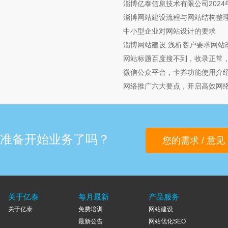
淄博亿泰信息技术有限公司202
淄博网站建设流程与网站结构整
中小型企业对网站设计的要求
淄博网站建设 浅析客户要求网站
网站标题百度搜不到，收录正常
微信公众平台，卡券功能使用介
网络推广六大要点，开启高效网
准备开始业务了吗？
您的需求 / 意见
关于亿泰
每月最新
产品服务
关于亿泰
免费培训
网站建设
最新公告
网站优化SEO