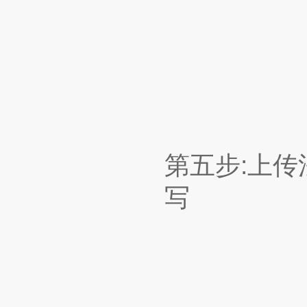
第五步:上
写