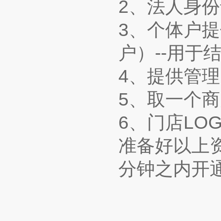
2、法人身份
3、个体户
户）--用于
4、提供管理
5、取一个
6、门店LO
准备好以上
分钟之内开