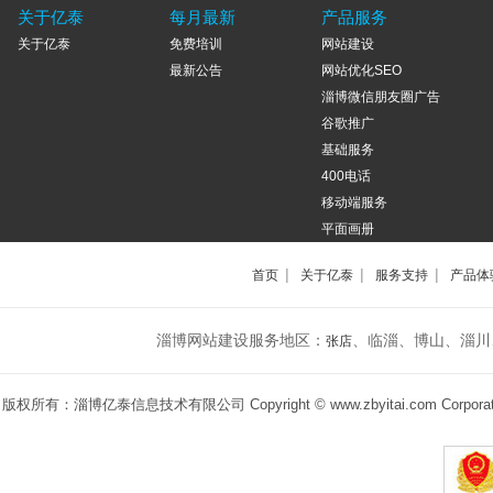
关于亿泰
每月最新
产品服务
关于亿泰
免费培训
网站建设
最新公告
网站优化SEO
淄博微信朋友圈广告
谷歌推广
基础服务
400电话
移动端服务
平面画册
|
|
|
首页
关于亿泰
服务支持
产品体
淄博网站建设服务地区：
、临淄、博山、淄川
张店
版权所有：淄博亿泰信息技术有限公司 Copyright © www.zbyitai.com Corporation,