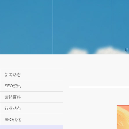
新闻动态
SEO资讯
营销百科
行业动态
SEO优化